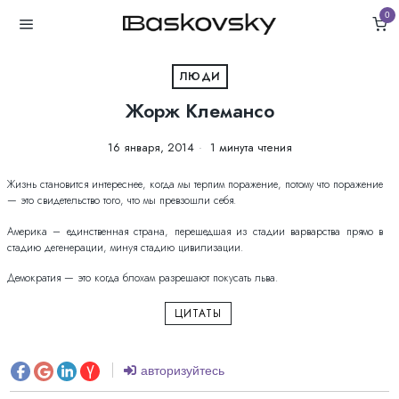
0
ЛЮДИ
Жорж Клемансо
16 января, 2014
1 минута чтения
Жизнь становится интереснее, когда мы терпим поражение, потому что поражение
— это свидетельство того, что мы превзошли себя.
Америка – единственная страна, перешедшая из стадии варварства прямо в
стадию дегенерации, минуя стадию цивилизации.
Демократия — это когда блохам разрешают покусать льва.
ЦИТАТЫ
авторизуйтесь