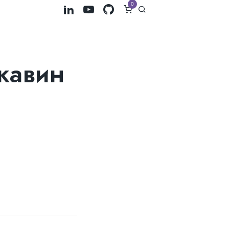
0
жавин