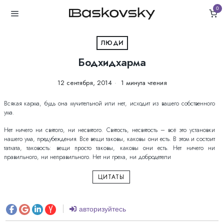
0
ЛЮДИ
Бодхидхарма
12 сентября, 2014
1 минута чтения
Всякая карма, будь она мучительной или нет, исходит из вашего собственного
ума.
Нет ничего ни святого, ни несвятого. Святость, несвятость – всё это установки
нашего ума, предубеждения. Все вещи таковы, каковы они есть. В этом и состоит
татхата, таковость: вещи просто таковы, каковы они есть. Нет ничего ни
правильного, ни неправильного. Нет ни греха, ни добродетели
ЦИТАТЫ
авторизуйтесь