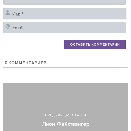
И
Em
0
КОММЕНТАРИЕВ
ПРЕДЫДУЩАЯ СТАТЬЯ
Лион Фейхтвангер