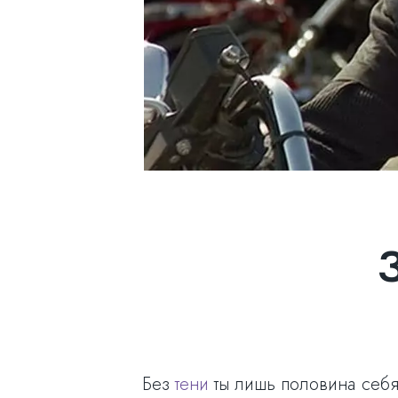
Без
тени
ты лишь половина себя