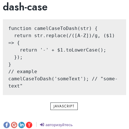
dash-case
function camelCaseToDash(str) {

  return str.replace(/([A-Z])/g, ($1) 
=> {

    return '-' + $1.toLowerCase();

  });

}

// example

camelCaseToDash('someText'); // "some-
text"
JAVASCRIPT
авторизуйтесь