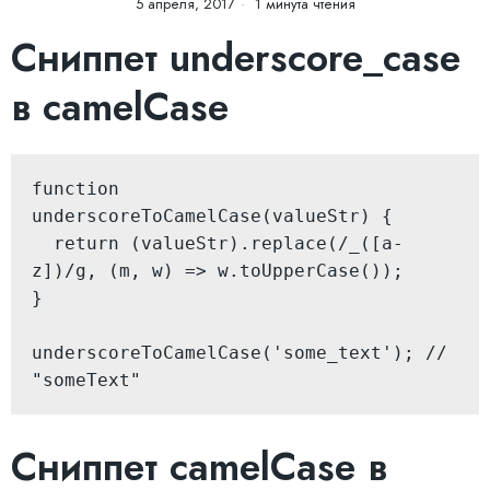
5 апреля, 2017
1 минута чтения
Сниппет underscore_case
в camelCase
function 
underscoreToCamelCase(valueStr) {

  return (valueStr).replace(/_([a-
z])/g, (m, w) => w.toUpperCase());

}

underscoreToCamelCase('some_text'); // 
"someText"
Сниппет camelCase в