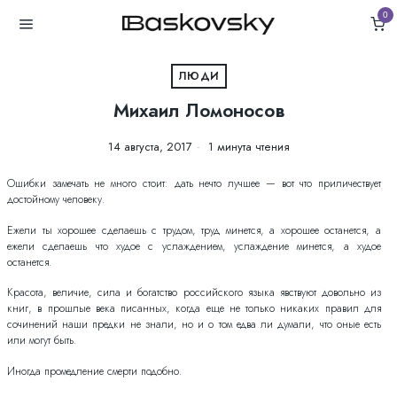
0
ЛЮДИ
Михаил Ломоносов
14 августа, 2017
1 минута чтения
Ошибки замечать не много стоит: дать нечто лучшее — вот что приличествует
достойному человеку.
Ежели ты хорошее сделаешь с трудом, труд минется, а хорошее останется, а
ежели сделаешь что худое с услаждением, услаждение минется, а худое
останется.
Красота, величие, сила и богатство российского языка явствуют довольно из
книг, в прошлые века писанных, когда еще не только никаких правил для
сочинений наши предки не знали, но и о том едва ли думали, что оные есть
или могут быть.
Иногда промедление смерти подобно.