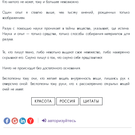
Кто малого не может, тому и большее невозможно.
Один опыт я ставлю выше, чем тысячу мнений, рожденных только
воображением.
Разум с помощью науки проникает в тайны вещества, указывает, где истина.
Наука и опыт — только средства, только способы собирания материалов для
разума.
Те, кто пишут темно, либо невольно выдают свое невежество, либо намеренно
скрывают его. Смутно пишут о том, что смутно себе представляют.
Ничто не происходит без достаточного основания.
Бесполезны тому очи, кто желает видеть внутренность вещи, лишаясь рук к
отверстию оной. Бесполезны тому руки, кто к рассмотрению открытых вещей
очей не имеет.
КРАСОТА
РОССИЯ
ЦИТАТЫ
авторизуйтесь