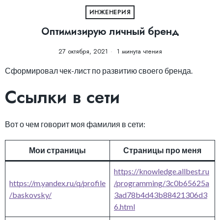
ИНЖЕНЕРИЯ
Оптимизирую личный бренд
27 октября, 2021
1 минута чтения
Сформировал чек-лист по развитию своего бренда.
Ссылки в сети
Вот о чем говорит моя фамилия в сети:
Мои страницы
Страницы про меня
https://knowledge.allbest.ru
https://m.yandex.ru/q/profile
/programming/3c0b65625a
/baskovsky/
3ad78b4d43b88421306d3
6.html