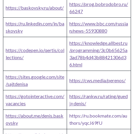
https://prog.bobrodobro.ru/
https://baskovsky.ru/about/
66247
https://ru.linkedin.com/in/ba
https://www.bbc.com/russia
skovsky
n/news-55930880
https://knowledge.allbest.ru
https://codepen.io/qertis/col
/programming/3c0b65625a
lections/
3ad78b4d43b88421306d3
6.html
https://sites.google.com/site
https://cws.media/perenos/
/sajtdenisa
https://gotointeractive.com/
https://rankw.ru/rating/gued
vacancies
j+denis/
https://about.me/den
i
s.bask
https://ru.bookmate.com/au
ovsky
thors/yqcJ69fU