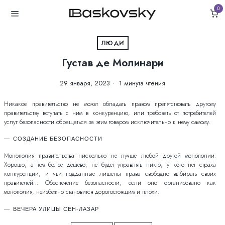
0
ЛЮДИ
Густав де Молинари
29 января, 2023
1 минута чтения
Никакое правительство не может обладать правом препятствовать другому
правительству вступать с ним в конкуренцию, или требовать от потребителей
услуг безопасности обращаться за этим товаром исключительно к нему самому.
СОЗДАНИЕ БЕЗОПАСНОСТИ
Монополия правительства нисколько не лучше любой другой монополии.
Хорошо, а тем более дёшево, не будет управлять никто, у кого нет страха
конкуренции, и чьи подданные лишены права свободно выбирать своих
правителей… Обеспечение безопасности, если оно организовано как
монополия, неизбежно становится дорогостоящим и плохи.
ВЕЧЕРА УЛИЦЫ СЕН-ЛАЗАР