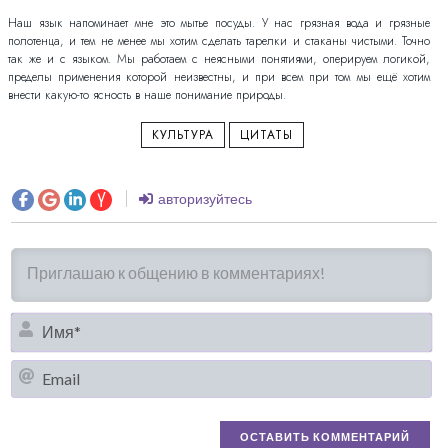
Наш язык напоминает мне это мытье посуды. У нас грязная вода и грязные
полотенца, и тем не менее мы хотим сделать тарелки и стаканы чистыми. Точно
так же и с языком. Мы работаем с неясными понятиями, оперируем логикой,
пределы применения которой неизвестны, и при всем при том мы ещё хотим
внести какую-то ясность в наше понимание природы.
КУЛЬТУРА
ЦИТАТЫ
авторизуйтесь
И
Em