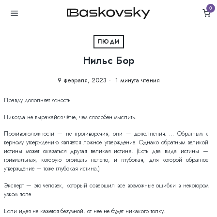
0
ЛЮДИ
Нильс Бор
9 февраля, 2023
1 минута чтения
Правду дополняет ясность.
Никогда не выражайся чётче, чем способен мыслить.
Противоположности — не противоречия, они — дополнения. … Обратным к
верному утверждению является ложное утверждение. Однако обратным великой
истины может оказаться другая великая истина. (Есть два вида истины —
тривиальная, которую отрицать нелепо, и глубокая, для которой обратное
утверждение — тоже глубокая истина.)
Эксперт — это человек, который совершил все возможные ошибки в некотором
узком поле.
Если идея не кажется безумной, от нее не будет никакого толку.