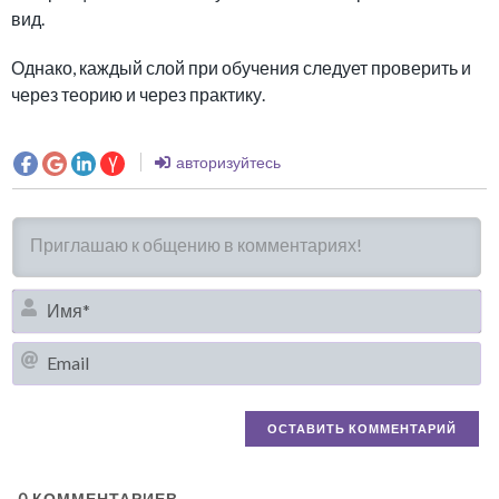
вид.
Однако, каждый слой при обучения следует проверить и
через теорию и через практику.
авторизуйтесь
И
Em
0
КОММЕНТАРИЕВ