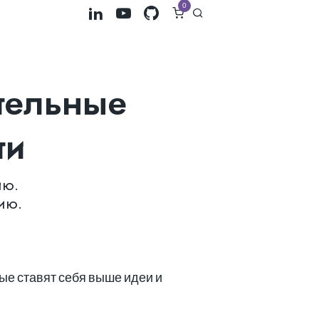
0
тельные
ти
ию.
ию.
рые ставят себя выше идеи и