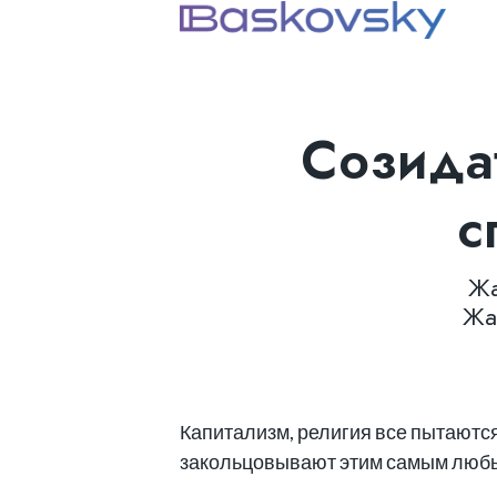
Созида
с
Жа
Жа
Капитализм, религия все пытаются 
закольцовывают этим самым любы