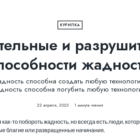
КУРИЛКА
тельные и разруши
пособности жаднос
дность способна создать любую технолог
дность способна погубить любую технолог
22 апреля, 2023
1 минута чтения
как-то побороть жадность, но всегда есть люди, кото
е благие или развращенные начинания.