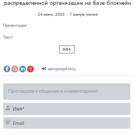
распределенной организации на базе блокчейн
24 июня, 2023
1 минута чтения
Презентация
Текст
MBA
авторизуйтесь
И
Em