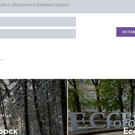
Имя*
Email
ТАТЬЯ
СЛЕД
орск
Ес