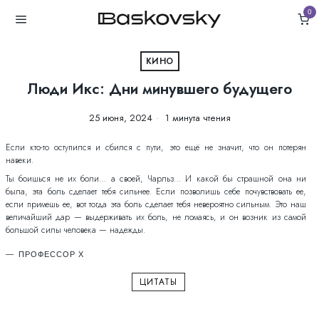
0
КИНО
Люди Икс: Дни минувшего будущего
25 июня, 2024
1 минута чтения
Если кто-то оступился и сбился с пути, это ещё не значит, что он потерян
навеки.
Ты боишься не их боли… а своей, Чарльз… И какой бы страшной она ни
была, эта боль сделает тебя сильнее. Если позволишь себе почувствовать ее,
если примешь ее, вот тогда эта боль сделает тебя невероятно сильным. Это наш
величайший дар — выдерживать их боль, не ломаясь, и он возник из самой
большой силы человека — надежды.
ПРОФЕССОР Х
ЦИТАТЫ