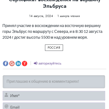
Эльбруса
14 августа, 2024
1 минута чтения
Принял участие в восхождении на восточную вершину
горы Эльбрус по маршруту с Севера, и в 8:30 12 августа
2024 г достиг высоты 5500 м над уровнем моря.
РОССИЯ
авторизуйтесь
И
Em