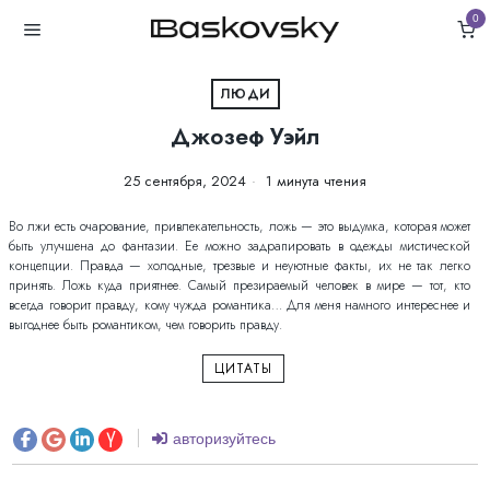
0
ЛЮДИ
Джозеф Уэйл
25 сентября, 2024
1 минута чтения
Во лжи есть очарование, привлекательность, ложь — это выдумка, которая может
быть улучшена до фантазии. Ее можно задрапировать в одежды мистической
концепции. Правда — холодные, трезвые и неуютные факты, их не так легко
принять. Ложь куда приятнее. Самый презираемый человек в мире — тот, кто
всегда говорит правду, кому чужда романтика… Для меня намного интереснее и
выгоднее быть романтиком, чем говорить правду.
ЦИТАТЫ
авторизуйтесь