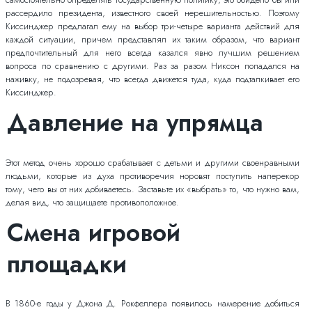
рассердило президента, известного своей нерешительностью. Поэтому
Киссинджер предлагал ему на выбор три-четыре варианта действий для
каждой ситуации, причем представлял их таким образом, что вариант
предпочтительный для него всегда казался явно лучшим решением
вопроса по сравнению с другими. Раз за разом Никсон попадался на
наживку, не подозревая, что всегда движется туда, куда подталкивает его
Киссинджер.
Давление на упрямца
Этот метод очень хорошо срабатывает с детьми и другими своенравными
людьми, которые из духа противоречия норовят поступить наперекор
тому, чего вы от них добиваетесь. Заставьте их «выбрать» то, что нужно вам,
делая вид, что защищаете противоположное.
Смена игровой
площадки
В 1860-е годы у Джона Д. Рокфеллера появилось намерение добиться