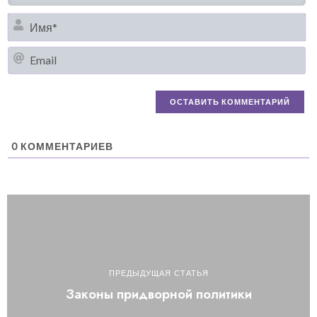
И
Em
0
КОММЕНТАРИЕВ
ПРЕДЫДУЩАЯ СТАТЬЯ
Законы придворной политики