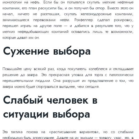
монополии на нефть. Если бы он попытался скупить мелкие нефтяные
компании, его план раскусили бы, и он получил бы отпор. Вместо этого он
начал, ничего не разглашая, скупать железнодорожные компании,
занимающиеся перевозками нефти. Рокфеллер сделал рокировку,
перешел играть на другое поле — и добился в результате того, что у
мелких нефтедобывающих компаний оставались лишь те возможности,
которые давал им он.
Сужение выбора
Повышайте цену всякий раз, когда покупатель колеблется и откладывает
решение до завтра. Это прекрасная уловка для торга с патологически
нерешительными людьми. Она разрушит их представление о том, что
завтра можно будет сторгрваться выгоднее, чем сегодня.
Слабый человек в
ситуации выбора
Эта тактика похожа на «расписывание вариантов», но со слабыми
необходимо быть агрессивнее. Давите на их эмоции — тревогу, ужас, это, в