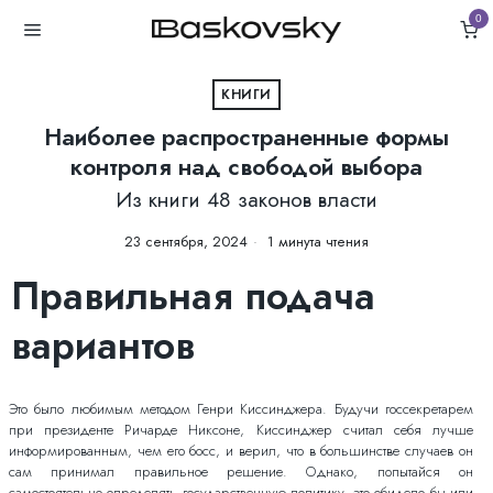
0
КНИГИ
Наиболее распространенные формы
контроля над свободой выбора
Из книги 48 законов власти
23 сентября, 2024
1 минута чтения
Правильная подача
вариантов
Это было любимым методом Генри Киссинджера. Будучи госсекретарем
при президенте Ричарде Никсоне, Киссинджер считал себя лучше
информированным, чем его босс, и верил, что в большинстве случаев он
сам принимал правильное решение. Однако, попытайся он
самостоятельно определять государственную политику, это обидело бы или