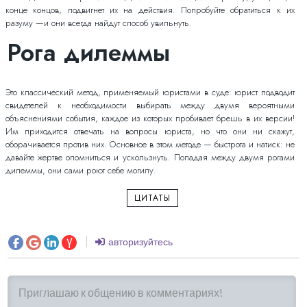
конце концов, подвигнет их на действия. Попробуйте обратиться к их
разуму —и они всегда найдут способ увильнуть.
Рога дилеммы
Это классический метод, применяемый юристами в суде: юрист подводит
свидетелей к необходимости выбирать между двумя вероятными
объяснениями события, каждое из которых пробивает брешь в их версии!
Им приходится отвечать на вопросы юриста, но что они ни скажут,
оборачивается против них. Основное в этом методе — быстрота и натиск: не
давайте жертве опомниться и ускользнуть. Попадая между двумя рогами
дилеммы, они сами роют себе могилу.
ЦИТАТЫ
авторизуйтесь