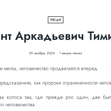
ЛЮДИ
нт Аркадьевич Тим
29 октября, 2024
1 минута чтения
е мечты, человечество продвигается вперед.
предсказаниях, как пророки ограниченности чело
два колоса там, где прежде рос один, две бы
го человечества.