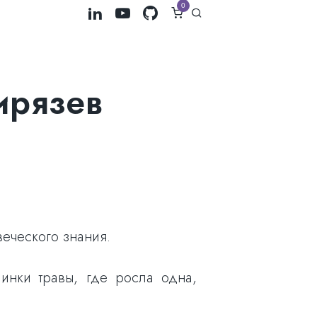
0
ирязев
веческого знания.
линки травы, где росла одна,