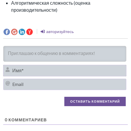
Алгоритмическая сложность (оценка
производительности)
авторизуйтесь
И
Em
0
КОММЕНТАРИЕВ