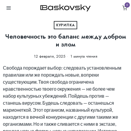
0
КУРИЛКА
Человечность это баланс между добром
и злом
12 февраля, 2025
1 минута чтения
Свобода порождает выбор: следовать установленным
правилам или же порождать новые, вопреки
существующим. Твоя свобода ограничена
нравственностью твоего окружения — не более чем
набор культурных убеждений. Пойдешь против —
станешь вирусом. Будешь следовать — останешься
марионеткой. Этот организм, названный культурой,
находится в вечной конкуренции с другими такими же
организмами. Но и также сливается с ними в экстазе,
рождая новые формы, новые цивилизации. Историю