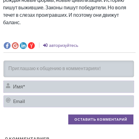
пишут выжившие. Законы пишут победители. Но воля
течет в слезах проигравших. И поэтому они движут
баланс.
авторизуйтесь
И
Em
0
КОММЕНТАРИЕВ