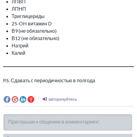
ЛПВП
ЛПНП
Триглицериды
25-OH витамин D
В9 (не обязательно)
В12 (не обязательно)
Натрий
Калий
P.S. Сдавать с периодичностью в полгода
авторизуйтесь
И