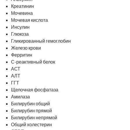
Креатинин
Мочевина
Мочевая кислота
Инсулин
Глюкоза
Гликированный гемоглобин
Железо крови
Ферритин
С-реактивный белок
АСТ
АЛТ
ГГТ
Щелочная фосфатаза
Амилаза
Билирубин общий
Билирубин прямой
Билирубин непрямой
Общий холестерин