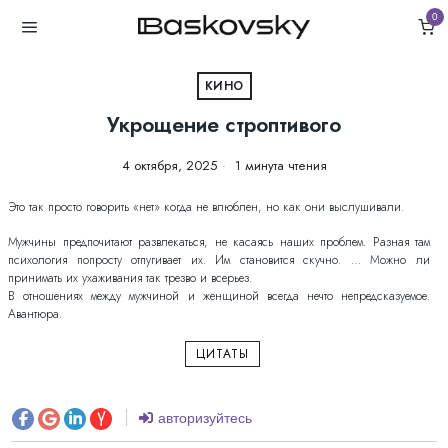
0
КИНО
Укрощение строптивого
4 октября, 2025
1 минута чтения
Это так просто говорить «нет» когда не влюблен, но как они выслушивали.
Мужчины предпочитают развлекаться, не касаясь наших проблем. Разная там
психология попросту отпугивает их. Им становится скучно. … Можно ли
принимать их ухаживания так трезво и всерьез.
В отношениях между мужчиной и женщиной всегда нечто непредсказуемое.
Авантюра.
ЦИТАТЫ
авторизуйтесь