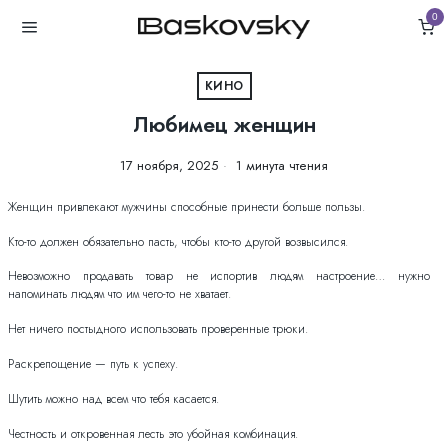
0
КИНО
Любимец женщин
17 ноября, 2025
1 минута чтения
Женщин привлекают мужчины способные принести больше пользы.
Кто-то должен обязательно пасть, чтобы кто-то другой возвысился.
Невозможно продавать товар не испортив людям настроение… нужно
напоминать людям что им чего-то не хватает.
Нет ничего постыдного использовать проверенные трюки.
Раскрепощение — путь к успеху.
Шутить можно над всем что тебя касается.
Честность и откровенная лесть это убойная комбинация.