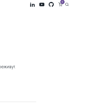
0
реживут.