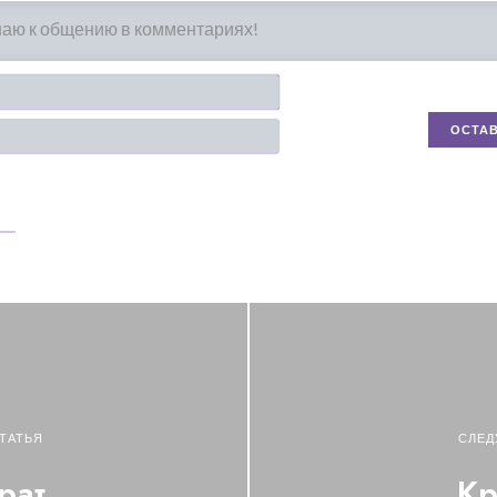
Имя*
Email
ТАТЬЯ
СЛЕД
рат
Кр