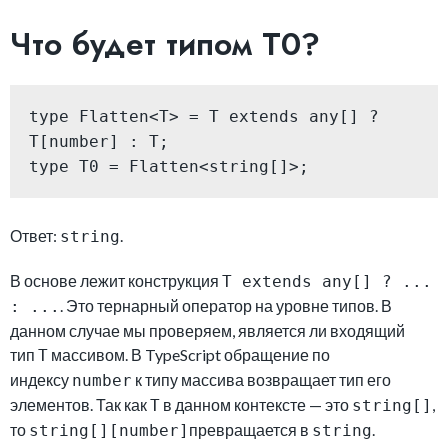
Что будет типом T0?
type Flatten<T> = T extends any[] ? 
T[number] : T;

type T0 = Flatten<string[]>;
Ответ:
.
string
В основе лежит конструкция
T extends any[] ? ...
. Это тернарный оператор на уровне типов. В
: ...
данном случае мы проверяем, является ли входящий
тип
массивом. В TypeScript обращение по
T
индексу
к типу массива возвращает тип его
number
элементов. Так как
в данном контексте — это
,
T
string[]
то
превращается в
.
string[][number]
string