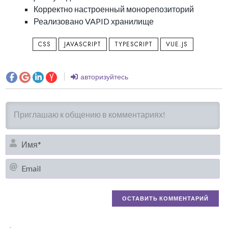
Корректно настроенный монорепозиторий
Реализовано VAPID хранилище
CSS
JAVASCRIPT
TYPESCRIPT
VUE.JS
авторизуйтесь
И
Em