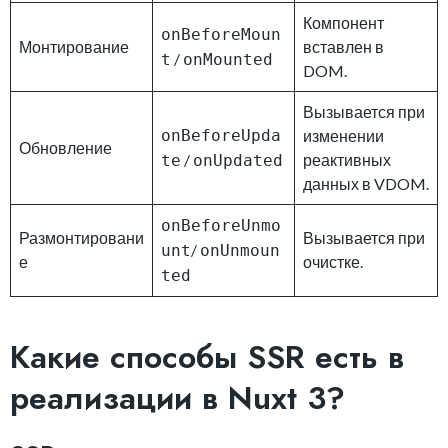
Компонент
onBeforeMoun
Монтирование
вставлен в
/
t
onMounted
DOM.
Вызывается при
onBeforeUpda
изменении
Обновление
/
реактивных
te
onUpdated
данных в VDOM.
onBeforeUnmo
Размонтировани
Вызывается при
/
unt
onUnmoun
е
очистке.
ted
Какие способы SSR есть в
реализации в Nuxt 3?