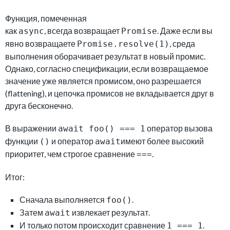
Функция, помеченная
как
, всегда возвращает
. Даже если вы
async
Promise
явно возвращаете
, среда
Promise.resolve(1)
выполнения оборачивает результат в новый промис.
Однако, согласно спецификации, если возвращаемое
значение уже является промисом, оно разрешается
(flattening), и цепочка промисов не вкладывается друг в
друга бесконечно.
В выражении
оператор вызова
await foo() === 1
функции
и оператор
имеют более высокий
()
await
приоритет, чем строгое сравнение
.
===
Итог:
Сначала выполняется
.
foo()
Затем
извлекает результат.
await
И только потом происходит сравнение
.
1 === 1