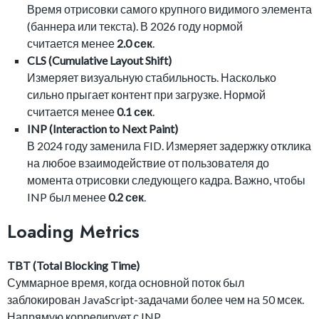
Время отрисовки самого крупного видимого элемента
(баннера или текста). В 2026 году нормой
считается менее
2.0 сек
.
CLS (Cumulative Layout Shift)
Измеряет визуальную стабильность. Насколько
сильно прыгает контент при загрузке. Нормой
считается менее
0.1 сек
.
INP (Interaction to Next Paint)
В 2024 году заменила FID. Измеряет задержку отклика
на любое взаимодействие от пользователя до
момента отрисовки следующего кадра. Важно, чтобы
INP был менее
0.2 сек
.
Loading Metrics
TBT (Total Blocking Time)
Суммарное время, когда основной поток был
заблокирован JavaScript-задачами более чем на 50 мсек.
Напрямую коррелирует с INP.