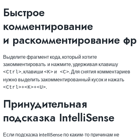
Быстрое
комментирование
и раскомментирование фр
Выделите фрагмент кода, который хотите
закомментировать и нажмите, удерживая клавишу
, клавиши
и
. Для снятия комментариев
<Ctrl>
<K>
<C>
нужно выделить закомментированный кусок и нажать
.
<Ctrl>+<K>+<U>
Принудительная
подсказка IntelliSense
Если подсказка intelliSense по каким-то причинам не