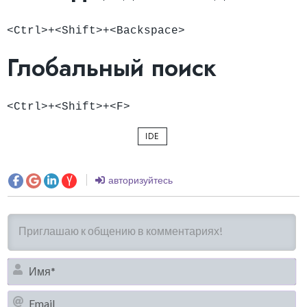
<Ctrl>+<Shift>+<Backspace>
Глобальный поиск
<Ctrl>+<Shift>+<F>
IDE
авторизуйтесь
И
Em