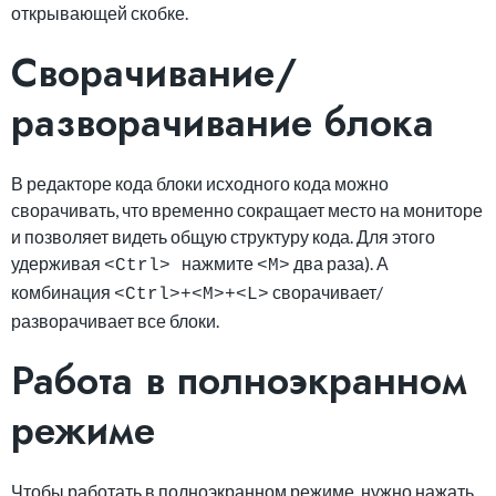
открывающей скобке.
Сворачивание/
разворачивание блока
В редакторе кода блоки исходного кода можно
сворачивать, что временно сокращает место на мониторе
и позволяет видеть общую структуру кода. Для этого
удерживая
нажмите
два раза). А
<Ctrl>
<M>
комбинация
сворачивает/
<Ctrl>+<M>+<L>
разворачивает все блоки.
Работа в полноэкранном
режиме
Чтобы работать в полноэкранном режиме, нужно нажать