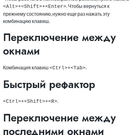
. Чтобы вернуться к
<Alt>+<Shift>+<Enter>
прежнему состоянию, нужно еще раз нажать эту
комбинацию клавиш.
Переключение между
окнами
Комбинация клавиш
.
<Ctrl>+<Tab>
Быстрый рефактор
.
<Ctrl>+<Shift>+<R>
Переключение между
последними окнами