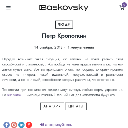
0
ЛЮДИ
Петр Кропоткин
14 октября, 2013
1 минута чтения
Нередко возникает такая ситуация, что человек не может развить свои
способности и склонности, либо вообще не имеет представления о том, что ему
дается лучше всего. Все это происходит оттого, что государство ориентировано
скорее на интересы некой идеальной, несуществующей в реальности
личности, а не на людей, способности которых различны, что естественно.
Технологии при правильном подходя могут вытянуть любую форму управления.
но
анархизм
— имхо единственный верный шаг для человечества будущего.
АНАРХИЯ
ЦИТАТЫ
авторизуйтесь