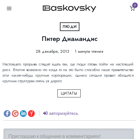
0
ЛЮДИ
Питер Диамандис
28 декабря, 2013
1 минута чтения
Настоящего прорыва следует ждать там, где люди готовы пойти на настоящий
риск. Вполне возможно что когда то на это было способно наше правительство
или какие-нибудь крупные корпорации, однако сегодня провал обходится
крупным структурам очень уж дорого.
ЦИТАТЫ
авторизуйтесь