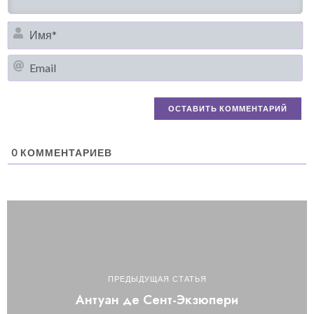
И
Em
0
КОММЕНТАРИЕВ
ПРЕДЫДУЩАЯ СТАТЬЯ
Антуан де Сент-Экзюпери