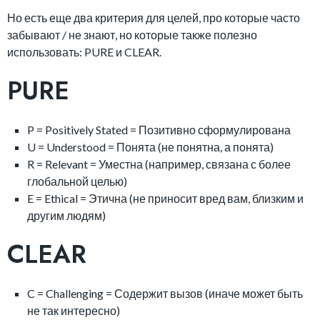
Но есть еще два критерия для целей, про которые часто
забывают / не знают, но которые также полезно
использовать: PURE и CLEAR.
PURE
P = Positively Stated = Позитивно сформулирована
U = Understood = Понята (не понятна, а понята)
R = Relevant = Уместна (например, связана с более
глобальной целью)
E = Ethical = Этична (не приносит вред вам, близким и
другим людям)
CLEAR
C = Challenging = Содержит вызов (иначе может быть
не так интересно)