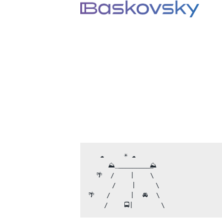
   ☁️     ☀️ ☁️       
     ⛰_͟_͟_͟_͟_͟_͟_͟_͟_͟_͟⛰   
  🌴  /    |    \    
      /    |     \    
🌴   /     |  🚘  \    
    /    🚍|       \   