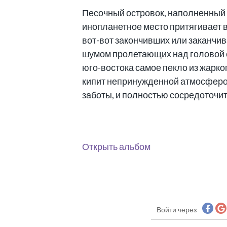
Песочный островок, наполненный 
инопланетное место притягивает в
вот-вот закончивших или заканчив
шумом пролетающих над головой с
юго-востока самое пекло из жарког
кипит непринужденной атмосферой 
заботы, и полностью сосредоточи
Открыть альбом
Войти через