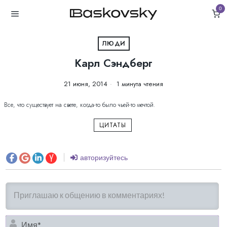
0
ЛЮДИ
Карл Сэндберг
21 июня, 2014
1 минута чтения
Все, что существует на свете, когда-то было чьей-то мечтой.
ЦИТАТЫ
авторизуйтесь
И