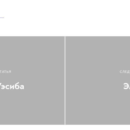
ТАТЬЯ
СЛЕД
Уэсиба
Э