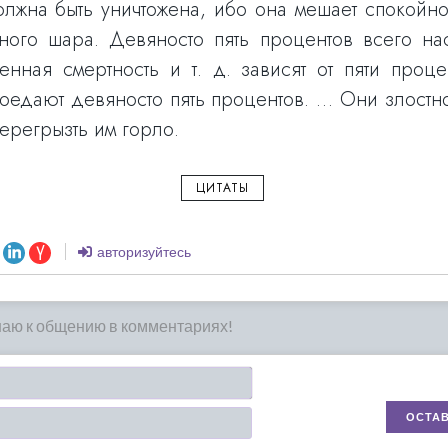
олжна быть уничтожена, ибо она мешает спокойно
ного шара. Девяносто пять процентов всего нас
нная смертность и т. д. зависят от пяти проце
доедают девяносто пять процентов. … Они злостно
перегрызть им горло.
ЦИТАТЫ
авторизуйтесь
Имя*
Email