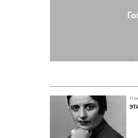
Го
11 с
ЭТ