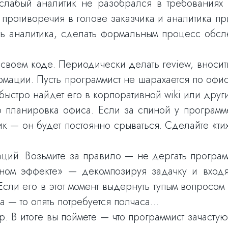
лабый аналитик не разобрался в требованиях 
 противоречия в голове заказчика и аналитика пр
ть аналитика, сделать формальным процесс обсл
своем коде. Периодически делать review, вносить 
мации. Пусть программист не шарахается по офис
быстро найдет его в корпоративной wiki или други
то планировка офиса. Если за спиной у программ
ик — он будет постоянно срываться. Сделайте «ти
аций. Возьмите за правило — не дергать програм
ьном эффекте» — декомпозируя задачку и входя
 Если его в этот момент выдернуть тупым вопросом
а — то опять потребуется полчаса…
пр. В итоге вы поймете — что программист зачаст