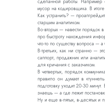
сделанной работы. Например с
мусор на кодировщика. В итоге
Как устранить? — проапгрейди
старшим аналитиком.
Во-вторых — навести порядок в 
про быстроту нахождения инфор
что-то по существу вопроса — а 
В-третьих, как ни странно — э
саппорт, продажник или аналит
для кричания с заказчиком.
В четвертых, порядок коммуник
правило он думает в «туннел
подготовку уходит 20-30 минут.
знаешь — а где лежит постановк
Ну и еще в-пятых, в-десятых и 