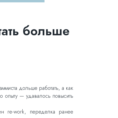
тать больше
аммиста дольше работать, а как
По опыту — удавалось повысить
ен re-work, переделка ранее