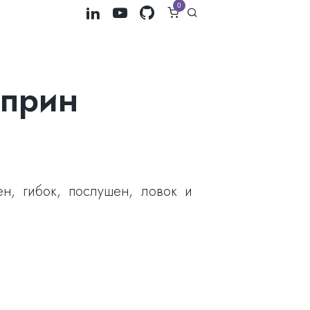
0
уприн
ен, гибок, послушен, ловок и