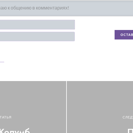
Имя*
Email
ТАТЬЯ
СЛЕД
 Колумб
П