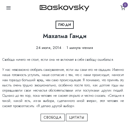
0
ЛЮДИ
Махатма Ганди
24 июля, 2014
1 минута чтения
Свобода ничего не стоит, если она не включает в себя свободу ошибаться.
У нас невозможно отобрать самоуважение, если мы сами его не отдадим. Именно
наша готовность уступить, наше согласие с тем, что с нами происходит, наносит
нам гораздо больший вред, чем само происходящее. Я понимаю, что принять эту
мысль очень трудно эмоционально, особенно после того, как долгие годы мы
оправдывали свои несчастья обстоятельствами или поступками других людей.
Однако до тех пор, пока человек не сможет открыто и честно сказать: «Сегодня я
такой, какой есть, из-за выбора, сделанного мной вчера», этот человек не
сможет провозгласить: «Я делаю другой выбор».
СВОБОДА
ЦИТАТЫ