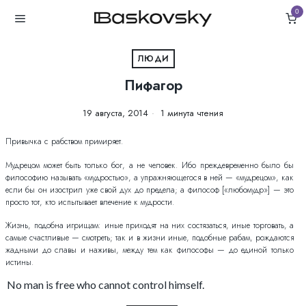
0
ЛЮДИ
Пифагор
19 августа, 2014
1 минута чтения
Привычка с рабством примиряет.
Мудрецом может быть только бог, а не человек. Ибо преждевременно было бы
философию называть «мудростью», а упражняющегося в ней — «мудрецом», как
если бы он изострил уже свой дух до предела; а философ [«любомудр»] — это
просто тот, кто испытывает влечение к мудрости.
Жизнь, подобна игрищам: иные приходят на них состязаться, иные торговать, а
самые счастливые — смотреть; так и в жизни иные, подобные рабам, рождаются
жадными до славы и наживы, между тем как философы — до единой только
истины.
No man is free who cannot control himself.