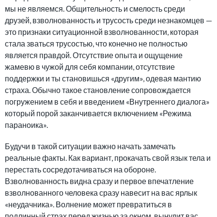
мы не являемся. Общительность и смелость среди
друзей, взволнованность и трусость среди незнакомцев —
это признаки ситуационной взволнованности, которая
стала зваться трусостью, что конечно не полностью
является правдой. Отсутствие опыта и ощущение
жамевю
в чужой для себя компании, отсутствие
поддержки и ты становишься «другим», одевая мантию
страха. Обычно такое становление сопровождается
погружением в себя и введением «Внутреннего диалога»
который порой заканчивается включением «Режима
параноика».
Будучи в такой ситуации важно начать замечать
реальные факты. Как вариант, прокачать свой язык тела и
перестать сосредотачиваться на обороне.
Взволнованность видна сразу и первое впечатление
взволнованного человека сразу навесит на вас ярлык
«неудачника». Волнение может превратиться в
подлинный страх перед жизнью за окном, вынудит вас