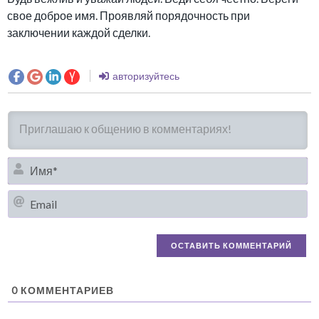
свое доброе имя. Проявляй порядочность при
заключении каждой сделки.
авторизуйтесь
И
Em
0
КОММЕНТАРИЕВ