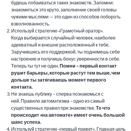
будешь побаиваться таких знакомств. Запомни:
знакомиться это круто, заполнение своей головы
чужими мыслями — это один из способов побороть
взволнованность.
Используй стратегию «Грамотный оратор».
Когда выбирается случайный человек, наиболее
адекватный и внешне расположенный к тебе.
Заручившись его поддержкой, ты поднимешь себе
настроение и получишь бонус уверенности в себе.
Теперь ты тут не один.
Помни – первый контакт
рушит барьеры, которые растут тем выше, чем
дольше ты затягиваешь момент первого
контакта.
Не знаешь публику – сперва познакомься с
ней. Правило автоматизма – одно из самый
существенных правил при знакомстве.
То что
происходит «на автомате» имеет очень большой
шанс успеха.
Используй стратегию «первый привет». Главная цель