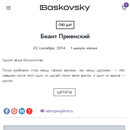
0
ЛЮДИ
Биант Приенский
22 сентября, 2014
1 минута чтения
Худших везде большинство.
Лучше разбирать спор между своими врагами, чем между друзьями, — ибо
заведомо после этого один из друзей станет твоим врагом, а один из врагов —
другом.
ЦИТАТЫ
авторизуйтесь