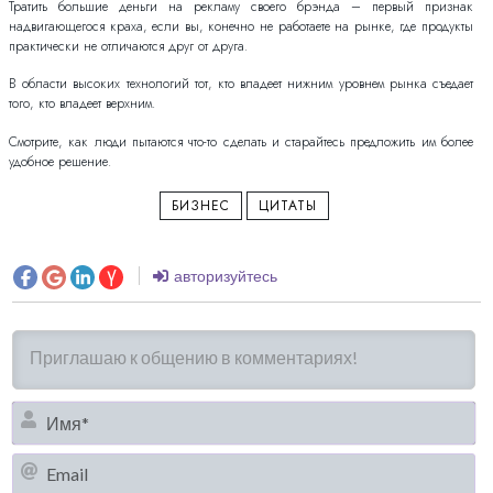
Тратить большие деньги на рекламу своего брэнда – первый признак
надвигающегося краха, если вы, конечно не работаете на рынке, где продукты
практически не отличаются друг от друга.
В области высоких технологий тот, кто владеет нижним уровнем рынка съедает
того, кто владеет верхним.
Смотрите, как люди пытаются что-то сделать и старайтесь предложить им более
удобное решение.
БИЗНЕС
ЦИТАТЫ
авторизуйтесь
И
Em