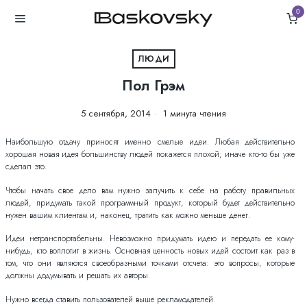
0
ЛЮДИ
Пол Грэм
5 сентября, 2014
1 минута чтения
Наибольшую отдачу приносят именно смелые идеи. Любая действительно
хорошая новая идея большинству людей покажется плохой; иначе кто-то бы уже
сделал это.
Чтобы начать свое дело вам нужно залучить к себе на работу правильных
людей, придумать такой программный продукт, который будет действительно
нужен вашим клиентам и, наконец, тратить как можно меньше денег.
Идеи нетранспортабельны. Невозможно придумать идею и передать ее кому-
нибудь, кто воплотит в жизнь. Основная ценность новых идей состоит как раз в
том, что они являются своеобразными точками отсчета: это вопросы, которые
должны додумывать и решать их авторы.
Нужно всегда ставить пользователей выше рекламодателей.