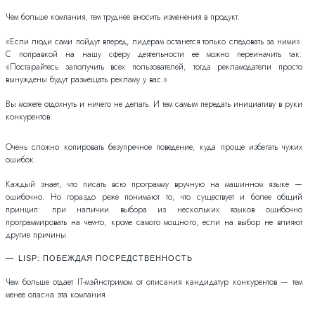
Чем больше компания, тем труднее вносить изменения в продукт.
«Если люди сами пойдут вперед, лидерам останется только следовать за ними».
С поправкой на нашу сферу деятельности ее можно переиначить так:
«Постарайтесь заполучить всех пользователей, тогда рекламодатели просто
вынуждены будут размещать рекламу у вас.»
Вы можете отдохнуть и ничего не делать. И тем самым передать инициативу в руки
конкурентов.
Очень сложно копировать безупречное поведение, куда проще избегать чужих
ошибок.
Каждый знает, что писать всю программу вручную на машинном языке —
ошибочно. Но гораздо реже понимают то, что существует и более общий
принцип: при наличии выбора из нескольких языков ошибочно
программировать на чем-то, кроме самого мощного, если на выбор не влияют
другие причины.
LISP: ПОБЕЖДАЯ ПОСРЕДСТВЕННОСТЬ
Чем больше отдает IT-мэйнстримом от описания кандидатур конкурентов — тем
менее опасна эта компания.