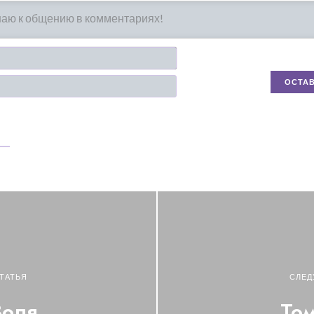
Имя*
Email
ТАТЬЯ
СЛЕД
Золя
Том