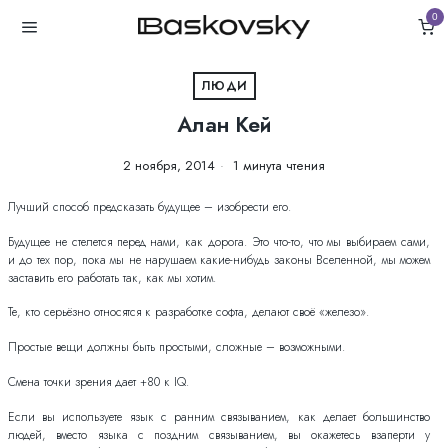
0
ЛЮДИ
Алан Кей
2 ноября, 2014
1 минута чтения
Лучший способ предсказать будущее – изобрести его.
Будущее не стелется перед нами, как дорога. Это что-то, что мы выбираем сами,
и до тех пор, пока мы не нарушаем какие-нибудь законы Вселенной, мы можем
заставить его работать так, как мы хотим.
Те, кто серьёзно относятся к разработке софта, делают своё «железо».
Простые вещи должны быть простыми, сложные – возможными.
Смена точки зрения дает +80 к IQ.
Если вы используете язык с ранним связыванием, как делает большинство
людей, вместо языка с поздним связыванием, вы окажетесь взаперти у