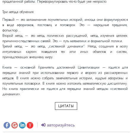
проделанной работы. Переформулировать что-то будет уже непросто.
Три метода обучения:
Первый — это запоминание поучительных историй; иногда они формулируются
в виде афоризмов, пословиц и поговорок. Это — народные предания,
фольклор…
Второй метод — это метод логических рассуждений, метод изучения цепочек
причинно-следственных связей. Это — путь математики и формальной логики.
Третий метод — это метод „системной динамики“. Метод создания в мозгу
интуитивных картин поведения тех или иных объектов и систем,
принадлежащих внешнему миру.
Книга — основной Хранитель достижений Цивилизации — годится для
передачи знаний при использовании первого и второго из рассмотренных
методов. В книге можно собрать замечательные истории, мудрые афоризмы и
поучительные поговорки. В книге можно изложить математическую дисциплину.
Но книга практически не годится для передачи знаний методом «системной
динамики».
ЦИТАТЫ
авторизуйтесь