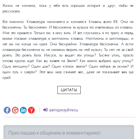
Жизнь не кончена, пока у тебя есть хорошая история и друг, чтобы ее
рассказать.
Вот пианино. Клавиатура начинается и кончается. Клавиш всего 88. Они не
бесконечны. Ты бесконечен. И бесконечна та музыка что извлекаешь из клавиш.
Мне это нравится. Только так я могу жить. И вот спускаюсь я по трапу и перед
моими глазами клавиатура и миллионы клавиш. Миллионы и миллиарды, и
нет им ни конца ни края. Они бескрайни. Клавиатура бесконечна. А если
клавиатура бесконечна ты не сможешь творить на ней музыку. Ты сел не за свой
рояль. Это рояль бога. Иисусе, ты видел эти улицы? Тысячи улиц, просто
голова кругом идет. Как вы живете на Земле? Как можно выбрать одну улицу?
Одну женщину? Один дом? Один клочок земли? Один пейзаж за окном? И
один путь к смерти? Этот ваш мир сжимает вас, даже не показывает вам где
край.
ЦИТАТЫ
авторизуйтесь