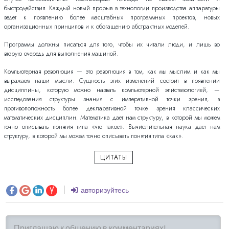
быстродействия. Каждый новый прорыв в технологии производства аппаратуры
ведет к появлению более масштабных программных проектов, новых
организационных принципов и к обогащению абстрактных моделей.
Программы должны писаться для того, чтобы их читали люди, и лишь во
вторую очередь для выполнения машиной.
Компьютерная революция — это революция в том, как мы мыслим и как мы
выражаем наши мысли. Сущность этих изменений состоит в появлении
дисциплины, которую можно назвать компьютерной эпистемологией, —
исследования структуры знания с императивной точки зрения, в
противоположность более декларативной точке зрения классических
математических дисциплин. Математика дает нам структуру, в которой мы можем
точно описывать понятия типа «что такое». Вычислительная наука дает нам
структуру, в которой мы можем точно описывать понятия типа «как».
ЦИТАТЫ
авторизуйтесь