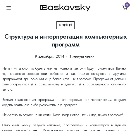
0
КНИГИ
Структура и интерпретация компьютерных
программ
9 декабря, 2014
1 минута чтения
Не так уж важно, что будет в них написано и как они будут применяться. Важно
то, насколько хорошо они работают и как гладко стыкуются с другими
программами при содании еще более крупных программ. Программист должен
равно стремиться и к совершенству в деталях, и к соразмерности сложного
целого.
Всякая компьютерная программа — это порожденная человеческим разумом
модель реального либо умозрительного процесса.
Искусство выражает наши мечты. Компьютер исполняет их под видом программ!
Отношения между разумом человека, программами и компьютером в лучшем
случае метастабильны. Компьютерам никогда не хватает мощности и