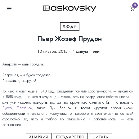
0
ЛЮДИ
Пьер Жозеф Прудон
10 января, 2015
1 минута чтения
Анархия — мать порядка.
Разрушая, мы будем создавать.
*создавая, разрушу!
То, чего я хотел еще в 1840 году, определяя понятие собственности, — писал он
в 1858 году, — и чего я хочу еще и теперь, есть не разрушение собственности —
мне уже надоело повторять это, да это кроме того означало бы, что вместе с
Руссо
,
Платоном
, также Луи Бланом и всеми другими противниками
собственности я впадаю в коммунизм, от которого я себя охраняю со всей
строгостью; то, чего я требую по отношению к собственности, — есть
равновесие…
АНАРХИЯ
ГОСУДАРСТВО
ЦИТАТЫ