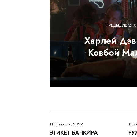
ПРЕДЫДУЩАЯ С
Харлей Дэв
Ковбой Ма
11 сентября, 2022
15 а
ЭТИКЕТ БАНКИРА
РУ