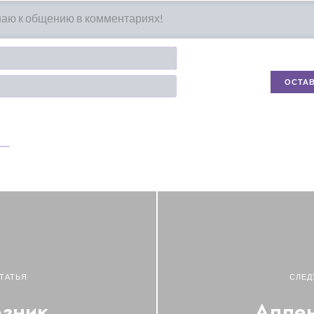
Имя*
Email
ТАТЬЯ
СЛЕД
зник
Алле