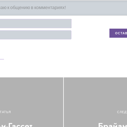
Имя*
Email
ТАТЬЯ
СЛЕД
и-Гассет
Брайан