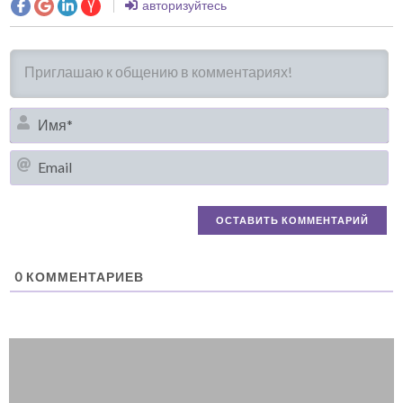
авторизуйтесь
И
Em
0
КОММЕНТАРИЕВ