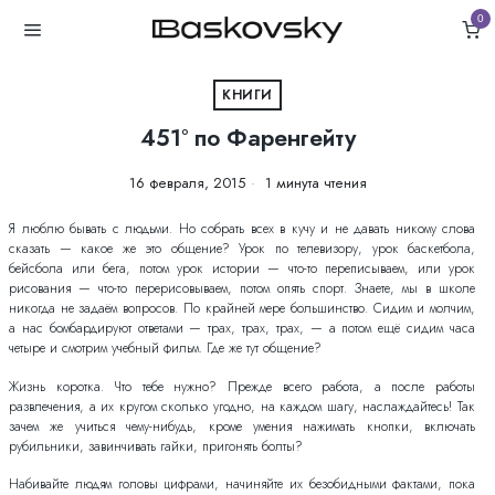
0
КНИГИ
451° по Фаренгейту
16 февраля, 2015
1 минута чтения
Я люблю бывать с людьми. Но собрать всех в кучу и не давать никому слова
сказать — какое же это общение? Урок по телевизору, урок баскетбола,
бейсбола или бега, потом урок истории — что-то переписываем, или урок
рисования — что-то перерисовываем, потом опять спорт. Знаете, мы в школе
никогда не задаём вопросов. По крайней мере большинство. Сидим и молчим,
а нас бомбардируют ответами — трах, трах, трах, — а потом ещё сидим часа
четыре и смотрим учебный фильм. Где же тут общение?
Жизнь коротка. Что тебе нужно? Прежде всего работа, а после работы
развлечения, а их кругом сколько угодно, на каждом шагу, наслаждайтесь! Так
зачем же учиться чему-нибудь, кроме умения нажимать кнопки, включать
рубильники, завинчивать гайки, пригонять болты?
Набивайте людям головы цифрами, начиняйте их безобидными фактами, пока