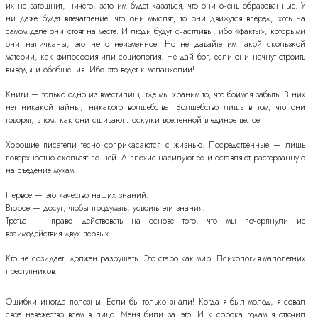
их не затошнит, ничего, зато им будет казаться, что они очень образованные. У
ни даже будет впечатление, что они мыслят, то они движутся вперёд, хоть на
самом деле они стоят на месте. И люди будут счастливы, ибо «факты», которыми
они напичканы, это нечто неизменное. Но не давайте им такой скользкой
материи, как философия или социология. Не дай бог, если они начнут строить
выводы и обобщения. Ибо это ведёт к меланхолии!
Книги — только одно из вместилищ, где мы храним то, что боимся забыть. В них
нет никакой тайны, никакого волшебства. Волшебство лишь в том, что они
говорят, в том, как они сшивают лоскутки вселенной в единое целое.
Хорошие писатели тесно соприкасаются с жизнью. Посредственные — лишь
поверхностно скользят по ней. А плохие насилуют её и оставляют растерзанную
на съедение мухам.
Первое — это качество наших знаний.
Второе — досуг, чтобы продумать, усвоить эти знания.
Третье — право действовать на основе того, что мы почерпнули из
взаимодействия двух первых.
Кто не созидает, должен разрушать. Это старо как мир. Психология малолетних
преступников.
Ошибки иногда полезны. Если бы только знали! Когда я был молод, я совал
своё невежество всем в лицо. Меня били за это. И к сорока годам я отточил