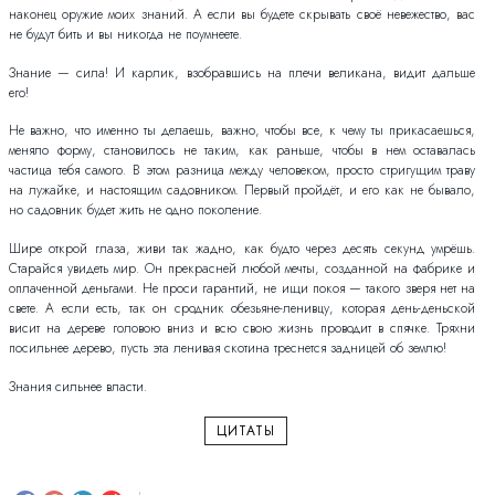
наконец оружие моих знаний. А если вы будете скрывать своё невежество, вас
не будут бить и вы никогда не поумнеете.
Знание — сила! И карлик, взобравшись на плечи великана, видит дальше
его!
Не важно, что именно ты делаешь, важно, чтобы все, к чему ты прикасаешься,
меняло форму, становилось не таким, как раньше, чтобы в нем оставалась
частица тебя самого. В этом разница между человеком, просто стригущим траву
на лужайке, и настоящим садовником. Первый пройдёт, и его как не бывало,
но садовник будет жить не одно поколение.
Шире открой глаза, живи так жадно, как будто через десять секунд умрёшь.
Старайся увидеть мир. Он прекрасней любой мечты, созданной на фабрике и
оплаченной деньгами. Не проси гарантий, не ищи покоя — такого зверя нет на
свете. А если есть, так он сродник обезьяне-ленивцу, которая день-деньской
висит на дереве головою вниз и всю свою жизнь проводит в спячке. Тряхни
посильнее дерево, пусть эта ленивая скотина треснется задницей об землю!
Знания сильнее власти.
ЦИТАТЫ